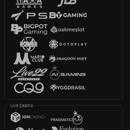
Live Casino