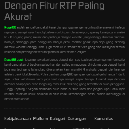
Dengan Fitur RTP Paling
Akurat
Royal88
sudah sangat banyak di kenal oleh penggemar game online dikarenakan interface
nya yang sangat user friendly bahkan untuk pemula sekalipun, apalagi kami juga memiliki
fitur RTP yang paling akurat dan pastinya dengan winrate yang tertinggi diantara platform
lainnya, sehingga para pengguna hanya perlu melihat game apa saja yang sedang
memiliki winrate tertinggi. Kami juga memiliki customer service yang siap melayani semua
keluhan dan pertanyaan seputar platform kami selama 24 jam.
Royal88 Login
juga menawarkan bonus deposit dan cashback untuk semua member setia
kami yang akan di bagikan setiap hari dan setiap minggunya. Untuk metode deposit kami
juga menjadi yang terlengkap dikarenakan kami memiliki 4 metode deposit diantaranya
adalah, bank lokal, E-wallet, Pulsa dan tentunya QRIS yang sangat cepat yaitu hanya 1 detik
saja, untuk withdrawal kami juga tentunya sangat cepat hanya 3 menit saja dengan
nominal berapapun akan langsung masuk ke rekening yang terdaftar di akun pengguna.
Tunggu apalagi? Segera daftarkan akun anda di situs kami dan jangan lupa untuk ajak
kerabat terdekat untuk bermain di situs kami, kemenangan besar sudah menunggu di
depan mata anda!.
Kebijaksanaan
Platform
Kategori
Dukungan
Komunitas