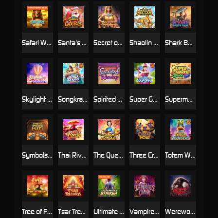
Safari Wilds
Santa's Gift Rush
Secret of Cleopatra
Shaolin Soccer
Shark Bounty
Skylight Wonders
Songkran Splash
Spirited Wonders
Super Golf Drive
Supermarket Spree
Symbols of Egypt
Thai River Wonders
The Queen's Banquet
Three Crazy Piggies
Totem Wonders
Tree of Fortune
Tsar Treasures
Ultimate Striker
Vampire's Charm
Werewolf's Hunt