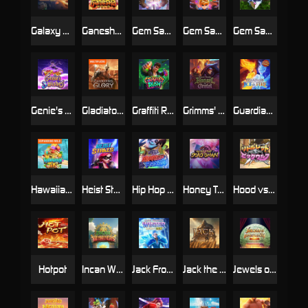
Galaxy Miner
Ganesha Gold
Gem Saviour
Gem Saviour Conquest
Gem Saviour Sword
Genie's 3 Wishes
Gladiator's Glory
Graffiti Rush
Grimms' Bounty: Hansel & Gretel
Guardians of Ice and Fire
Hawaiian Tiki
Heist Stakes
Hip Hop Panda
Honey Trap of Diao Chan
Hood vs Wolf
Hotpot
Incan Wonders
Jack Frost's Winter
Jack the Giant Hunter
Jewels of Prosperity