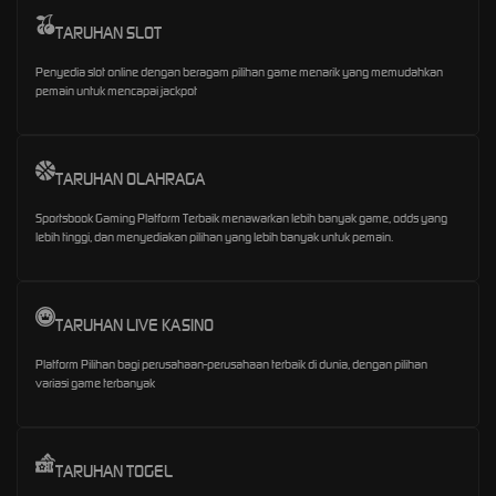
TARUHAN SLOT
Penyedia slot online dengan beragam pilihan game menarik yang memudahkan
pemain untuk mencapai jackpot
TARUHAN OLAHRAGA
Sportsbook Gaming Platform Terbaik menawarkan lebih banyak game, odds yang
lebih tinggi, dan menyediakan pilihan yang lebih banyak untuk pemain.
TARUHAN LIVE KASINO
Platform Pilihan bagi perusahaan-perusahaan terbaik di dunia, dengan pilihan
variasi game terbanyak
TARUHAN TOGEL