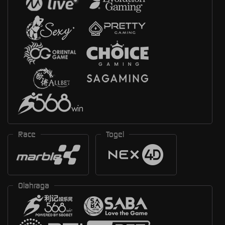
Race
Togel
Olahraga