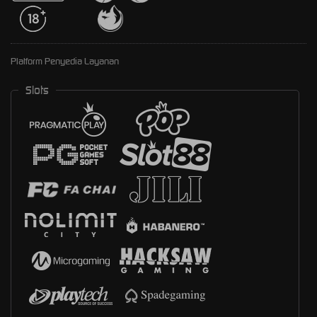
Platform Penyedia Layanan
Slots