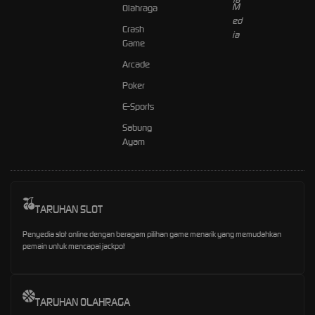
Olahraga
Crash
Game
Arcade
Poker
E-Sports
Sabung
Ayam
TARUHAN SLOT
Penyedia slot online dengan beragam pilihan game menarik yang memudahkan
pemain untuk mencapai jackpot
TARUHAN OLAHRAGA