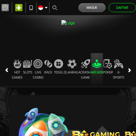
MASUK
DAFTAR
HOT
SLOTS
LIVE
RACE
TOGEL
OLAHRAGA
CRASH
ARCADE
POKER
E-
SABUN
GAMES
CASINO
GAME
SPORTS
AYAM