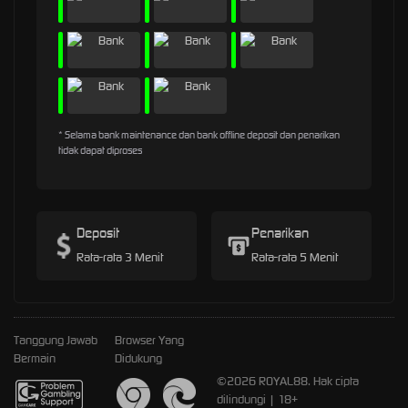
* Selama bank maintenance dan bank offline deposit dan penarikan
tidak dapat diproses
Deposit
Penarikan
Rata-rata 3 Menit
Rata-rata 5 Menit
Tanggung Jawab
Browser Yang
Bermain
Didukung
©2026 ROYAL88. Hak cipta
dilindungi | 18+