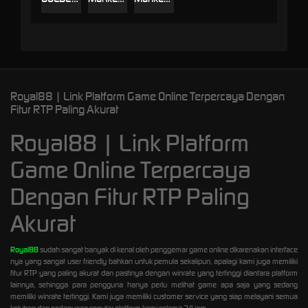
Royal88 | Link Platform Game Online Terpercaya Dengan
Fitur RTP Paling Akurat
Royal88 | Link Platform
Game Online Terpercaya
Dengan Fitur RTP Paling
Akurat
Royal88
sudah sangat banyak di kenal oleh penggemar game online dikarenakan interface
nya yang sangat user friendly bahkan untuk pemula sekalipun, apalagi kami juga memiliki
fitur RTP yang paling akurat dan pastinya dengan winrate yang tertinggi diantara platform
lainnya, sehingga para pengguna hanya perlu melihat game apa saja yang sedang
memiliki winrate tertinggi. Kami juga memiliki customer service yang siap melayani semua
keluhan dan pertanyaan seputar platform kami selama 24 jam.