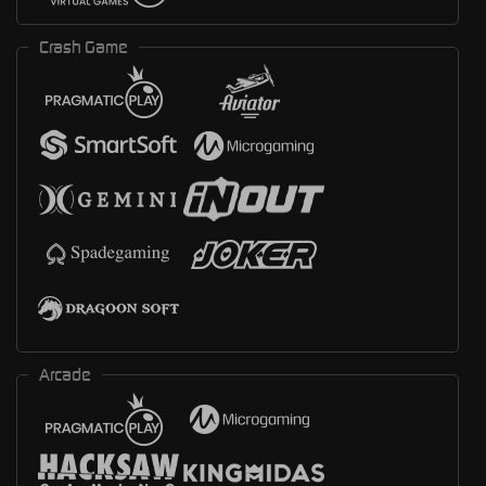
Crash Game
Arcade