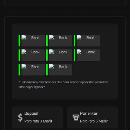
* Selama bank maintenance dan bank offline deposit dan penarikan
tidak dapat diproses
Deposit
Penarikan
Rata-rata 3 Menit
Rata-rata 5 Menit