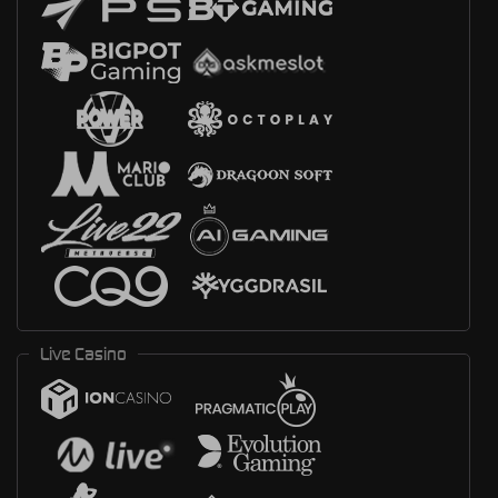
Live Casino