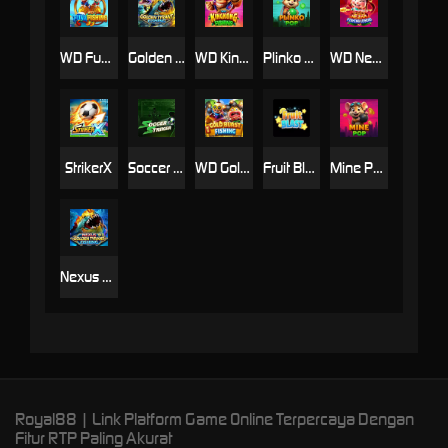
WD FuWa Fishing
Golden Tyrant Fishing
WD King Kong Fishing
Plinko Pop
WD Nezha Fishing Legend
StrikerX
Soccer Striker
WD Gold Blast Fishing
Fruit Blast
Mine Pop
Nexus Golden Tyrant
Royal88 | Link Platform Game Online Terpercaya Dengan
Fitur RTP Paling Akurat