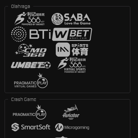
Olahraga
Crash Game