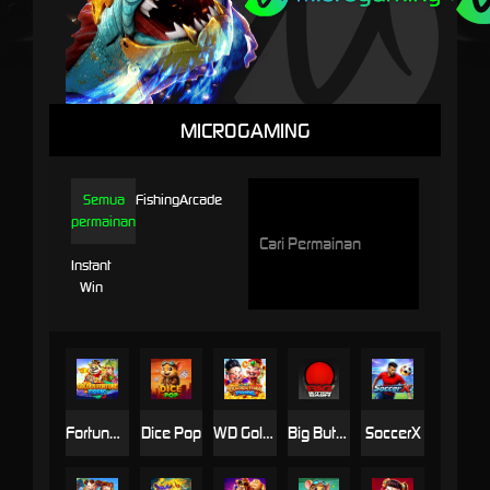
MICROGAMING
Semua
Fishing
Arcade
permainan
Instant
Win
Fortune Fishing
Dice Pop
WD Golden Fuwa Fishing
Big Button Bash
SoccerX