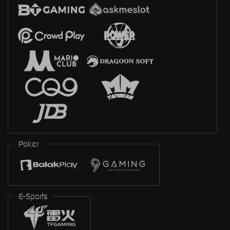
Poker
E-Sports