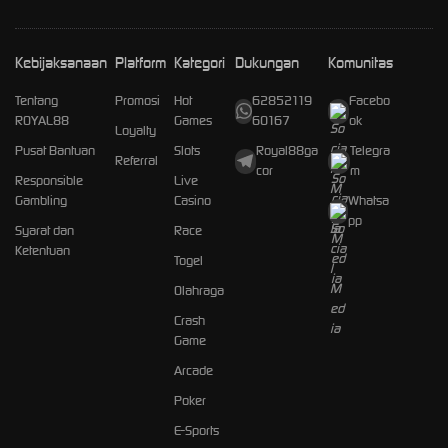
Kebijaksanaan
Platform
Kategori
Dukungan
Komunitas
Tentang
Promosi
Hot
62852119
Facebo
ROYAL88
Games
60167
ok
Loyalty
Pusat Bantuan
Slots
Royal88ga
Telegra
Referral
cor
m
Responsible
Live
Gambling
Casino
Whatsa
pp
Syarat dan
Race
Ketentuan
Togel
Olahraga
Crash
Game
Arcade
Poker
E-Sports