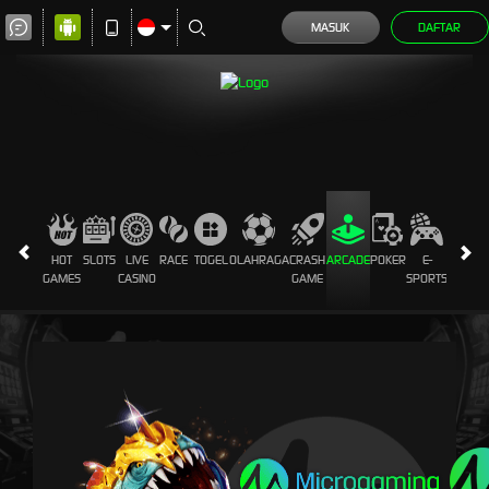
MASUK
DAFTAR
HOT
SLOTS
LIVE
RACE
TOGEL
OLAHRAGA
CRASH
ARCADE
POKER
E-
SABUN
GAMES
CASINO
GAME
SPORTS
AYAM