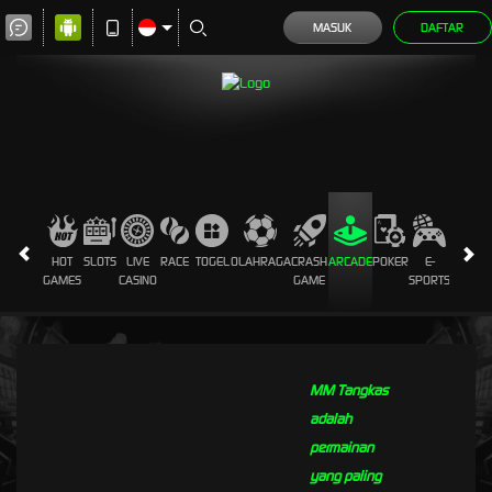
MASUK
DAFTAR
HOT
SLOTS
LIVE
RACE
TOGEL
OLAHRAGA
CRASH
ARCADE
POKER
E-
SABUN
GAMES
CASINO
GAME
SPORTS
AYAM
MM Tangkas
adalah
permainan
yang paling