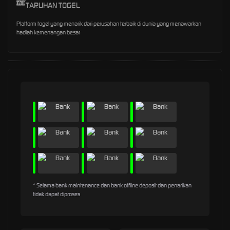
TARUHAN TOGEL
Platform togel yang menarik dari perusahan terbaik di dunia yang menawarkan
hadiah kemenangan besar
* Selama bank maintenance dan bank offline deposit dan penarikan
tidak dapat diproses