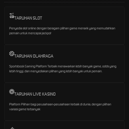
TARUHAN SLOT
Penyedia slot online dengan beragam pilihan game menarik yang memudahkan
pemain untuk mencapai jackpot
TARUHAN OLAHRAGA
Sportsbook Gaming Platform Terbaik menawarkan lebih banyak game, odds yang
lebih tinggi, dan menyediakan pilihan yang lebih banyak untuk pemain.
TARUHAN LIVE KASINO
Platform Pilihan bagi perusahaan-perusahaan terbaik di dunia, dengan pilihan
variasi game terbanyak