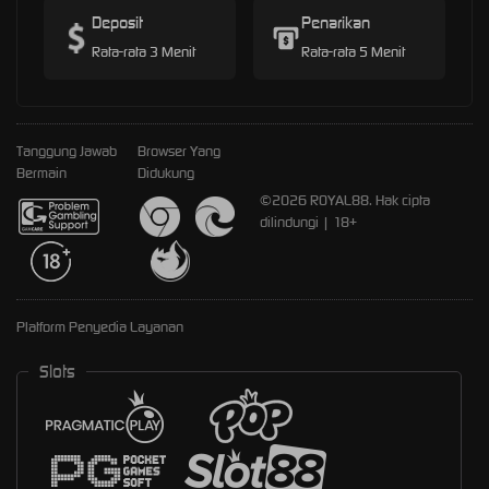
Deposit
Penarikan
Rata-rata 3 Menit
Rata-rata 5 Menit
Tanggung Jawab
Browser Yang
Bermain
Didukung
©2026 ROYAL88. Hak cipta
dilindungi | 18+
Platform Penyedia Layanan
Slots